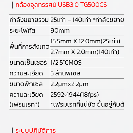
｜
กล้องจุลทรรศน์ USB3.0 TG500CS
กำลังขยายรวม
25เท่า－140เท่า *กำลังขยายที่ได้
ระยะโฟกัส
90mm
15.5mm X 12.0mm(25เท่า)
พื้นที่การสังเกต
2.7mm X 2.0mm(140เท่า)
ขนาดเซ็นเซอร์
1/2.5”CMOS
ความละเอียด
5 ล้านพิเซล
ขนาดพิกเซล
2.2μmx2.2μm
ความละเอียด
2592×1944(18fps)
(เฟรมเรท*)
*เฟรมเรทที่แน่ชัด ขึ้นอยู่กับตัว
｜
ระบบปฎิบัติการ