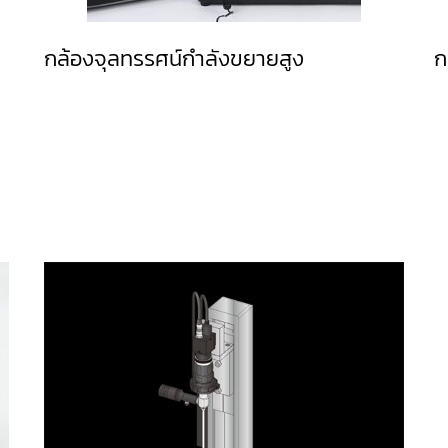
กล้องจุลทรรศน์กำลังขยายสูง
ก