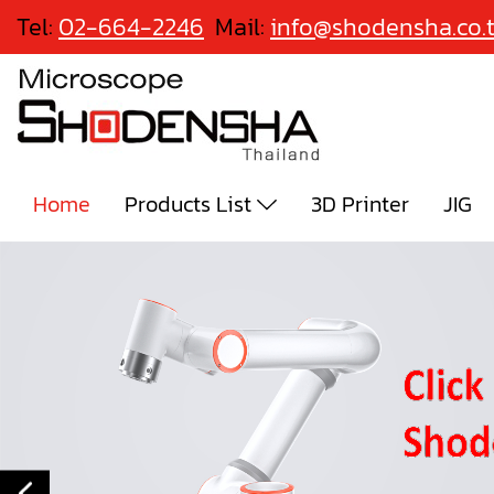
Tel:
02-664-2246
Mail:
info@shodensha.co.
Home
Products List
3D Printer
JIG