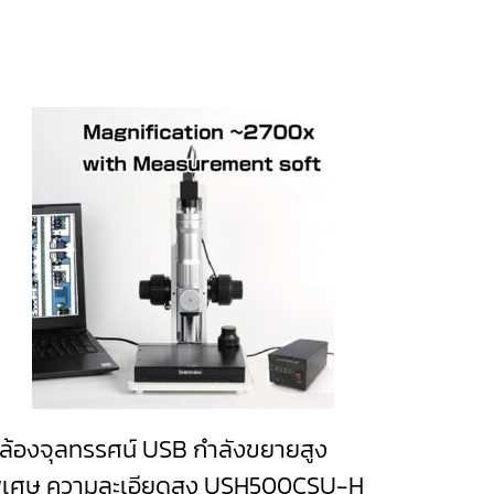
ล้องจุลทรรศน์ USB กำลังขยายสูง
ิเศษ ความละเอียดสูง USH500CSU-H