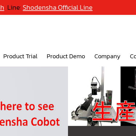
th
Line:
Shodensha Official Line
Product Trial
Product Demo
Company
Co