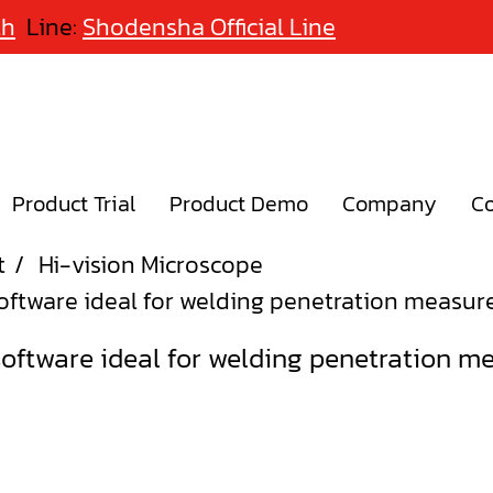
th
Line:
Shodensha Official Line
Product Trial
Product Demo
Company
Co
t
Hi-vision Microscope
ftware ideal for welding penetration measu
ftware ideal for welding penetration 