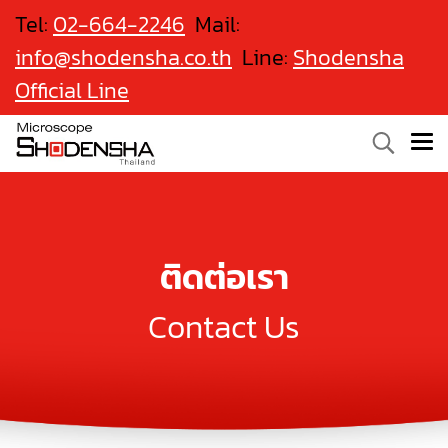
Tel:
02-664-2246
Mail:
info@shodensha.co.th
Line:
Shodensha
Official Line
ติดต่อเรา
Contact Us