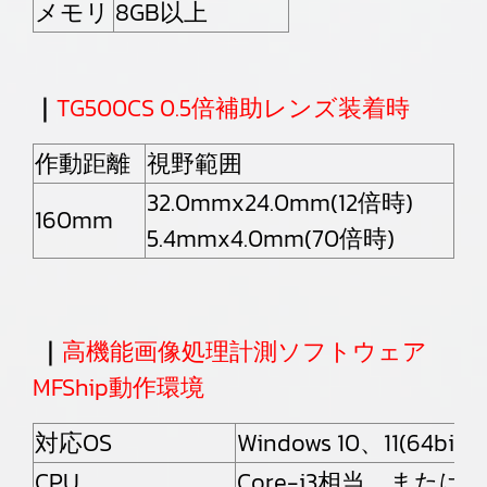
メモリ
8GB以上
｜
TG500CS 0.5倍補助レンズ装着時
作動距離
視野範囲
32.0mmx24.0mm(12倍時)
160mm
5.4mmx4.0mm(70倍時)
｜
高機能画像処理計測ソフトウェア
MFShip動作環境
対応OS
Windows 10、11(64bit)
CPU
Core-i3相当 または 