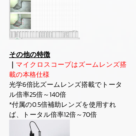
その他の特徴
｜
マイクロスコープはズームレンズ搭
載の本格仕様
光学6倍比ズームレンズ搭載でトータ
ル倍率25倍～140倍
*付属の0.5倍補助レンズを使用すれ
ば、トータル倍率12倍～70倍