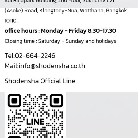
163 Rajapark Building, 2nd Floor, Sukhumvit 21
(Asoke) Road, Klongtoey-Nua, Watthana, Bangkok
10110.
office hours : Monday - Friday 8.30-17.30
Closing time : Saturday - Sunday and holidays
Tel:
02-664-2246
Mail:
info@shodensha.co.th
Shodensha Official Line