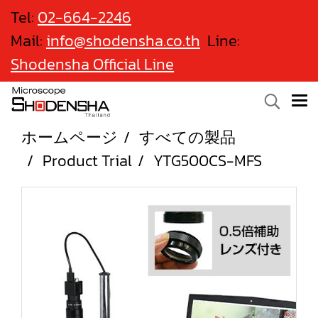
Tel:
02-664-2246
Mail:
info@shodensha.co.th
Line:
Shodensha Official Line
ホームページ
すべての製品
Product Trial
YTG500CS-MFS