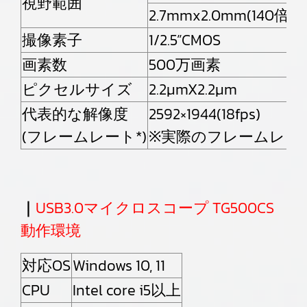
視野範囲
2.7mmx2.0mm(140倍時
撮像素子
1/2.5”CMOS
画素数
500万画素
ピクセルサイズ
2.2μmX2.2μm
代表的な解像度
2592×1944(18fps)
(フレームレート*)
※実際のフレームレー
｜
USB3.0マイクロスコープ TG500CS
動作環境
対応OS
Windows 10, 11
CPU
Intel core i5以上