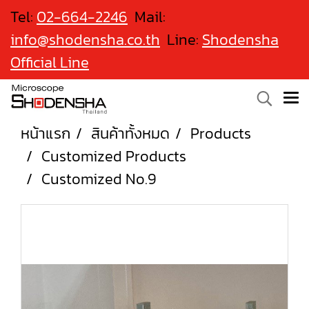
Tel:
02-664-2246
Mail:
info@shodensha.co.th
Line:
Shodensha
Official Line
หน้าแรก
สินค้าทั้งหมด
Products
Customized Products
Customized No.9