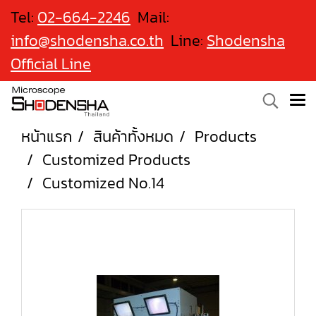
Tel:
02-664-2246
Mail:
info@shodensha.co.th
Line:
Shodensha
Official Line
หน้าแรก
สินค้าทั้งหมด
Products
Customized Products
Customized No.14