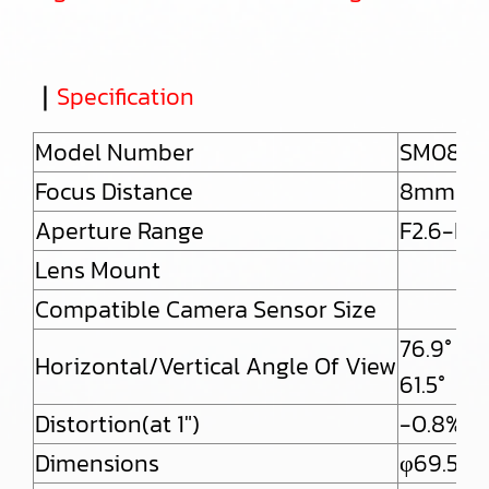
｜
Specification
Model Number
SM0826
Focus Distance
8mm
Aperture Range
F2.6-F16
Lens Mount
Compatible Camera Sensor Size
76.9°・
Horizontal/Vertical Angle Of View
61.5°
Distortion(at 1″)
-0.8%
Dimensions
φ69.5×