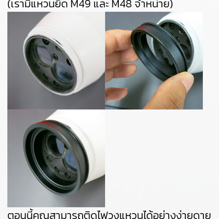
(เรามีแหวนยึด M49 และ M48 จำหน่าย)
ตอนนี้คุณสามารถติดไฟวงแหวนได้อย่างง่ายดาย