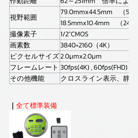
作動距離
62～251mm 倍率によ
79.0mmx44.5mm （5
視野範囲
18.5mmx10.4mm （24
撮像素子
1/2”CMOS
画素数
3840×2160（4K）
ピクセルサイズ
2.0μmx2.0μm
フレームレート
30fps(4K) , 60fps(FHD)
その他機能
クロスライン表示、静止
｜
全て標準装備