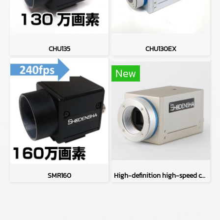
CHU135
CHU130EX
New
SMR160
High-definition high-speed camera CHU530EX