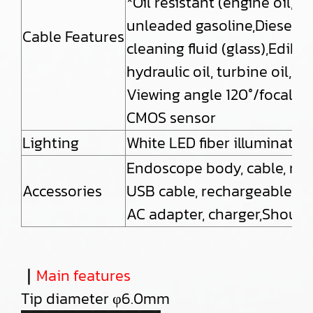
*Oil resistant (engine oil, 
unleaded gasoline,Diesel oil
Cable Features
cleaning fluid (glass),Edible
hydraulic oil, turbine oil, 
Viewing angle 120°/focal 
CMOS sensor
Lighting
White LED fiber illuminati
Endoscope body, cable, micr
Accessories
USB cable, rechargeable bat
AC adapter, charger,Shoulde
｜
Main features
Tip diameter φ6.0mm