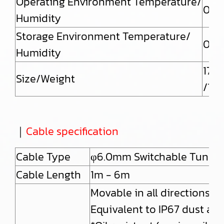
Operating Environment Temperature/
0 to
Humidity
Storage Environment Temperature/
0 to
Humidity
175(
Size/Weight
/132
｜
Cable specification
Cable Type
φ6.0mm Switchable Tungste
Cable Length
1m - 6m
Movable in all directions up
Equivalent to IP67 dust and