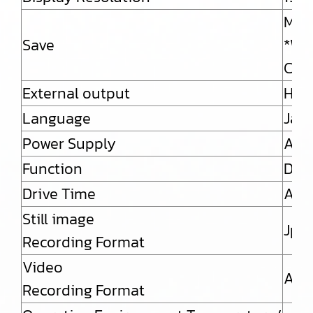
Micr
Save
*Whe
Capa
External output
HDM
Language
Japa
Power Supply
AC a
Function
Dim
Drive Time
Abou
Still image
Jpe
Recording Format
Video
AVI
Recording Format