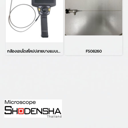
กล้องเอนโดสโคปปลายบางแบบเคลื่อนย้ายได้ MIVS-3910LAA4(φ3.9㎜)
FS08260