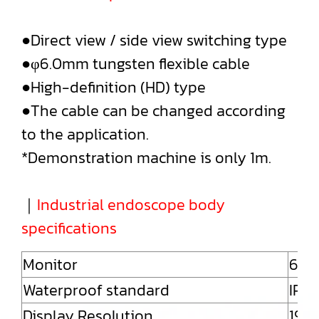
●Direct view / side view switching type
●φ6.0mm tungsten flexible cable
●High-definition (HD) type
●The cable can be changed according
to the application.
*Demonstration machine is only 1m.
｜
Industrial endoscope body
specifications
Monitor
6" 
Waterproof standard
IP54
Display Resolution
192