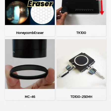
HoneycombEraser
TK100
MC-46
TD100-25EMH