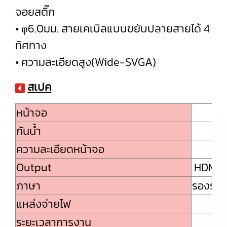
จอยสติ๊ก
• φ6.0มม. สายเคเบิลแบบขยับปลายสายได้ 4
ทิศทาง
• ความละเอียดสูง(Wide-SVGA)
สเปค
หน้าจอ
กันน้ำ
ความละเอียดหน้าจอ
Output
HDMI（
ภาษา
รองรับ 
แหล่งจ่ายไฟ
ระยะเวลาการงาน