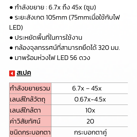
● กำลังขยาย : 6.7x ถึง 45x (ซูม)
● ระยะสังเกต 105mm (75mmเมื่อใช้กับไฟ
LED)
● ประหยัดพื้นที่ในการใช้งาน
● กล้องจุลทรรศน์ที่สามารถยึดได้ 320 มม.
● มาพร้อมห่วงไฟ LED 56 ดวง
สเปค
กำลังขยายรวม
6.7x－45x
เลนส์ใกล้วัตถุ
0.67x-4.5x
เลนส์ใกล้ตา
10x
ค่าวิสัยทัศน์
20
ชนิดกระบอกตา
กระบอกตาคู่