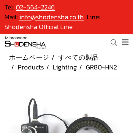
Tel:
02-664-2246
Mail:
info@shodensha.co.th
Line:
Shodensha Official Line
ホームページ
すべての製品
Products
Lighting
GR80-HN2