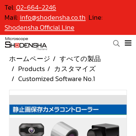
Tel:
02-664-2246
Mail:
info@shodensha.co.th
Line:
Shodensha Official Line
ホームページ
すべての製品
Products
カスタマイズ
Customized Software No.1