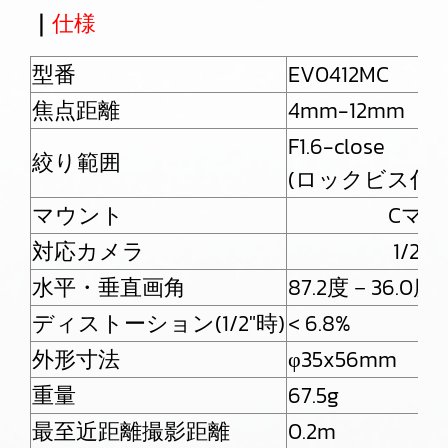
｜
仕様
型番
EV0412MC
焦点距離
4mm-12mm
F1.6-close
絞り範囲
(ロックビス付)
マウント
Cマ
対応カメラ
1/2
水平・垂直画角
87.2度－36.0度
ディストーション(1/2″時)
< 6.8%
外形寸法
φ35x56mm
重量
67.5g
最至近距離撮影距離
0.2m