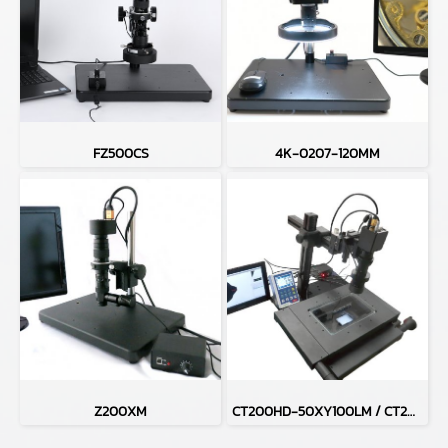
FZ500CS
4K-0207-120MM
Z200XM
CT200HD-50XY100LM / CT200HD-H50XY100LM