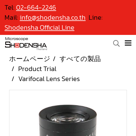
Tel:
02-664-2246
Mail:
info@shodensha.co.th
Line:
Shodensha Official Line
ホームページ
すべての製品
Product Trial
Varifocal Lens Series