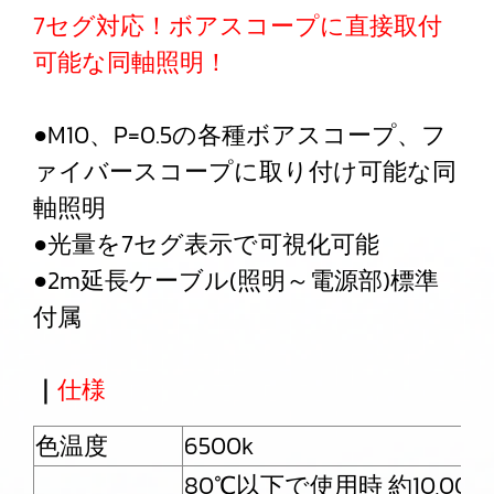
7セグ対応！ボアスコープに直接取付
可能な同軸照明！
●M10、P=0.5の各種ボアスコープ、フ
ァイバースコープに取り付け可能な同
軸照明
●光量を7セグ表示で可視化可能
●2m延長ケーブル(照明～電源部)標準
付属
｜
仕様
色温度
6500k
80℃以下で使用時 約10,00