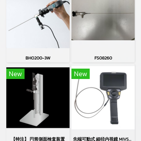
BHO200-3W
FS08260
New
New
【特注】 円筒側面検査装置
先端可動式 細径内視鏡 MIVS-3910LAA4(φ3.9㎜)