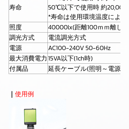
寿命
50℃以下で使用時 約20,00
*寿命は使用環境温度によ
照度
40000lx(距離100ｍｍ離した
調光方式
電流調光方式
電源
AC100-240V 50-60Hz
最大消費電力
15VA以下(1ch時)
付属品
延長ケーブル(照明～電源部)
｜
使用例