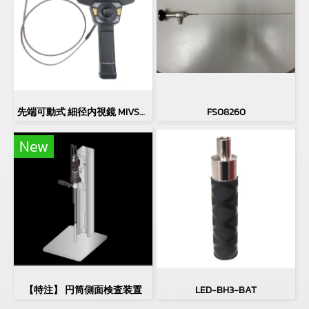
先端可動式 細径内視鏡 MIVS-3910LAA4(φ3.9㎜)
FS08260
New
【特注】 円筒側面検査装置
LED-BH3-BAT