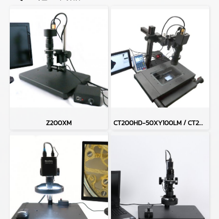
Z200XM
CT200HD-50XY100LM / CT200HD-H50XY100LM