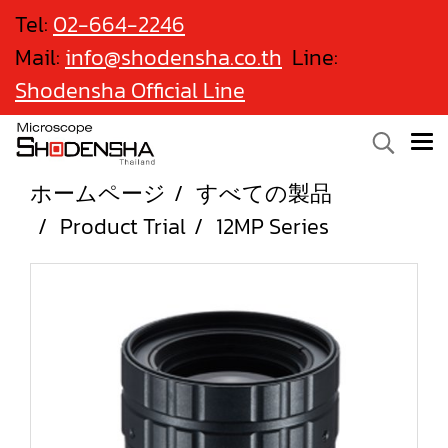
Tel:
02-664-2246
Mail:
info@shodensha.co.th
Line:
Shodensha Official Line
ホームページ
すべての製品
Product Trial
12MP Series