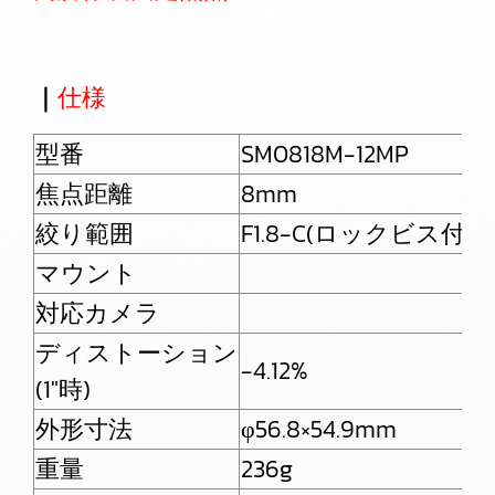
｜
仕様
型番
SM0818M-12MP
S
焦点距離
8mm
1
絞り範囲
F1.8-C(ロックビス付)
F
マウント
対応カメラ
ディストーション
-4.12%
-
(1″時)
外形寸法
φ56.8×54.9mm
φ
重量
236g
1