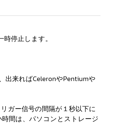
/一時停止します。
ばCeleronやPentiumや
ん。 トリガー信号の間隔が１秒以下に
隔の最小時間は、パソコンとストレージ