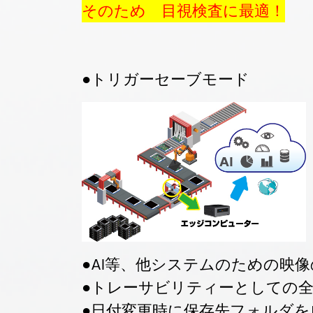
そのため 目視検査に最適！
●トリガーセーブモード
●AI等、他システムのための映
●トレーサビリティーとしての
●日付変更時に保存先フォルダ