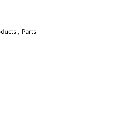
oducts
,
Parts