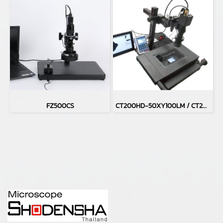
FZ500CS
CT200HD-50XY100LM / CT200HD-H50XY100LM