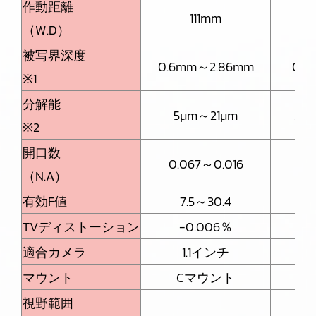
作動距離
111mm
（W.D）
被写界深度
0.6mm～2.86mm
0.
※1
分解能
5μm～21μm
3.4
※2
開口数
0.067～0.016
0.
（N.A）
有効F値
7.5～30.4
TVディストーション
-0.006％
適合カメラ
1.1インチ
マウント
Cマウント
視野範囲