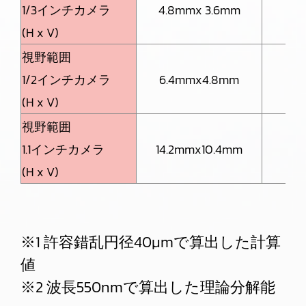
1/3インチカメラ
4.8mmx 3.6mm
2.
(H x V)
視野範囲
1/2インチカメラ
6.4mmx4.8mm
3.
(H x V)
視野範囲
1.1インチカメラ
14.2mmx10.4mm
7.
(H x V)
※1 許容錯乱円径40μmで算出した計算
値
※2 波長550nmで算出した理論分解能