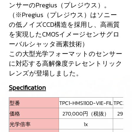
ンサーのPregius（プレジウス）。
（※Pregius（プレジウス）はソニー
の低ノイズCCD構造を採用し、高画質
を実現したCMOSイメージセンサグロ
ーバルシャッタ画素技術）
この大型光学フォーマットのセンサー
に対応する高解像度テレセントリック
レンズが登場しました。
Specification
型番
TPC1-HMS110D-VIE-FIL
TPC2-H
価格
270,000円（税抜）
290
光学倍率
1x