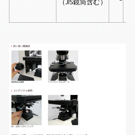
（JIS鏡筒含む）