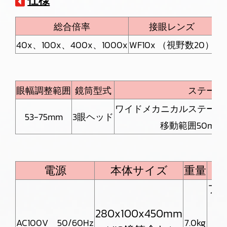
仕様
総合倍率
接眼レンズ
40x、100x、400x、1000x
WF10x （視野数20）
4x
眼幅調整範囲
鏡筒型式
ステージ
ワイドメカニカルステージ14
53-75mm
3眼ヘッド
移動範囲50mmX
電源
本体サイズ
重量
フ
280x100x450mm
AC100V 50/60Hz
7.0kg