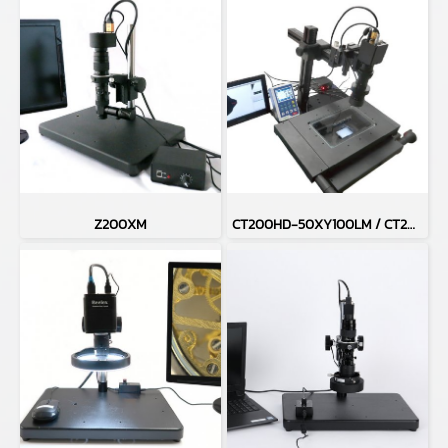
Z200XM
CT200HD-50XY100LM / CT200HD-H50XY100LM