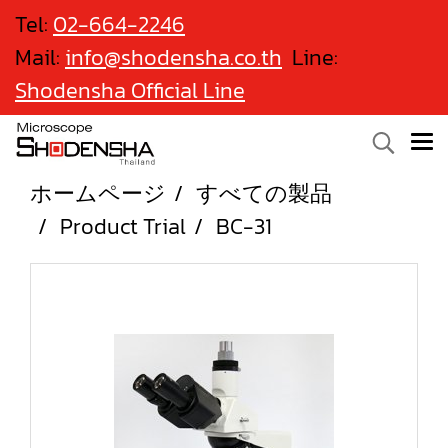
Tel:
02-664-2246
Mail:
info@shodensha.co.th
Line:
Shodensha Official Line
ホームページ
すべての製品
Product Trial
BC-31