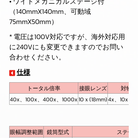
• ワイドメカニカルステージ付
（140mmX140mm、可動域
75mmX50mm）
* 電圧は100V対応ですが、海外対応用
に240Vにも変更できますのでお問い
合わせください。
仕様
トータル倍率
接眼レンズ
対物レ
40x、100x、400x、1000x
10ｘ(18mm)
4x、10x、4
眼幅調整範囲
鏡筒型式
ステー