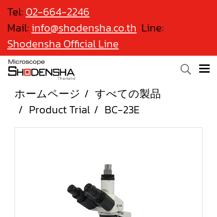
Tel:
02-664-2246
Mail:
info@shodensha.co.th
Line:
Shodensha Official Line
ホームページ
すべての製品
Product Trial
BC-23E