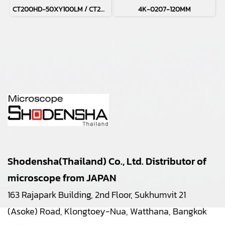
CT200HD-50XY100LM / CT200HD-H50XY100LM
4K-0207-120MM
Shodensha(Thailand) Co., Ltd. Distributor of
microscope from JAPAN
163 Rajapark Building, 2nd Floor, Sukhumvit 21
(Asoke) Road, Klongtoey-Nua, Watthana, Bangkok