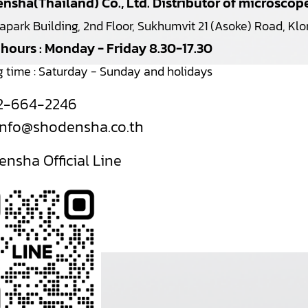
nsha(Thailand) Co., Ltd. Distributor of microsco
japark Building, 2nd Floor, Sukhumvit 21 (Asoke) Road, K
 hours : Monday - Friday 8.30-17.30
g time : Saturday - Sunday and holidays
2-664-2246
info@shodensha.co.th
nsha Official Line