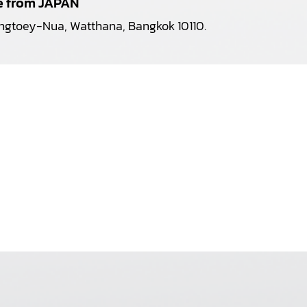
pe from JAPAN
longtoey-Nua, Watthana, Bangkok 10110.