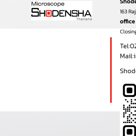
Shode
163 Ra
office
Closin
Tel:
0
Mail:
Shode