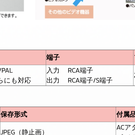
端子
/PAL
入力 RCA端子
らにも対応
出力 RCA端子/S端子
保存形式
付属
ACア
JPEG（静止画）