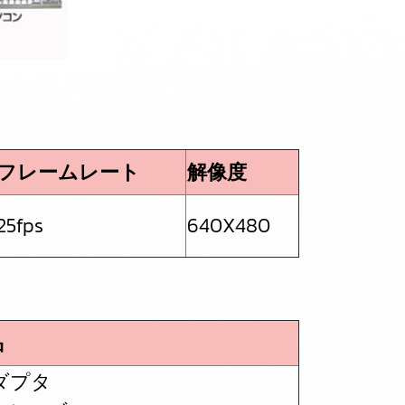
フレームレート
解像度
25fps
640X480
品
ダプタ