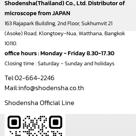
Shodensha(Thailand) Co., Ltd. Distributor of
microscope from JAPAN
163 Rajapark Building, 2nd Floor, Sukhumvit 21
(Asoke) Road, Klongtoey-Nua, Watthana, Bangkok
10110.
office hours : Monday - Friday 8.30-17.30
Closing time : Saturday - Sunday and holidays
Tel:
02-664-2246
Mail:
info@shodensha.co.th
Shodensha Official Line