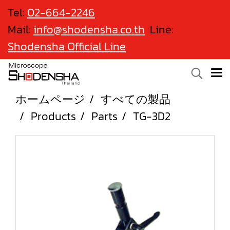
Tel:
02-664-2246
Mail:
info@shodensha.co.th
Line:
Shodensha Official Line
ホームページ
すべての製品
Products
Parts
TG-3D2