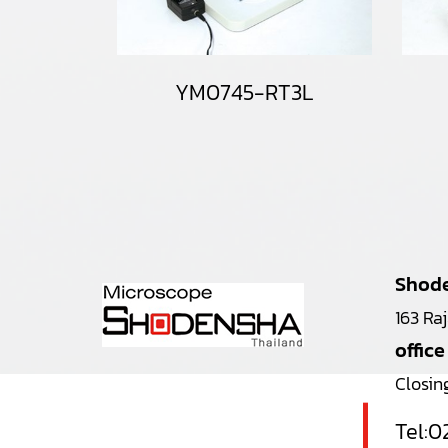
YM0745-RT3L
Shode
163 Ra
office
Closin
Tel:
0