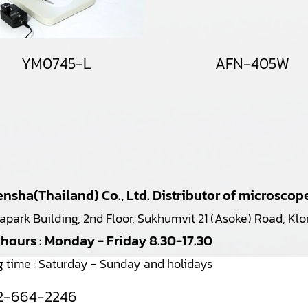
YM0745-L
AFN-405W
nsha(Thailand) Co., Ltd. Distributor of microsco
japark Building, 2nd Floor, Sukhumvit 21 (Asoke) Road, K
 hours : Monday - Friday 8.30-17.30
g time : Saturday - Sunday and holidays
2-664-2246