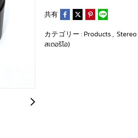
共有
カテゴリー :
Products
,
Stereo
สเตอริโอ)