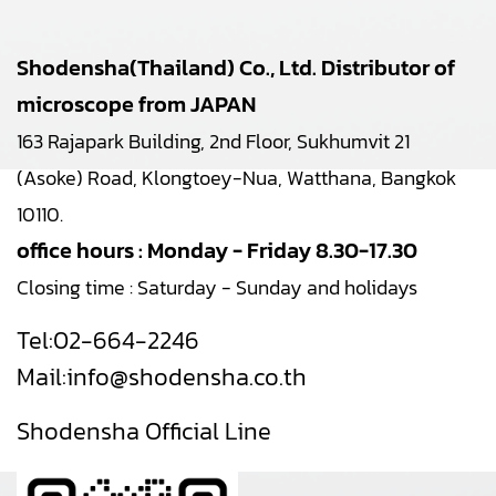
Shodensha(Thailand) Co., Ltd. Distributor of
microscope from JAPAN
163 Rajapark Building, 2nd Floor, Sukhumvit 21
(Asoke) Road, Klongtoey-Nua, Watthana, Bangkok
10110.
office hours : Monday - Friday 8.30-17.30
Closing time : Saturday - Sunday and holidays
Tel:
02-664-2246
Mail:
info@shodensha.co.th
Shodensha Official Line