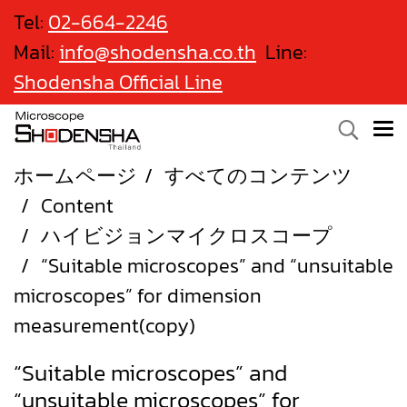
Tel:
02-664-2246
Mail:
info@shodensha.co.th
Line:
Shodensha Official Line
ホームページ
すべてのコンテンツ
Content
ハイビジョンマイクロスコープ
“Suitable microscopes” and “unsuitable
microscopes” for dimension
measurement(copy)
“Suitable microscopes” and
“unsuitable microscopes” for