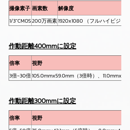
撮像素子
画素数
解像度
1/3"CMOS
200万画素
1920x1080 （フルハイビジョン）
作動距離400mmに設定
倍率
視野
3倍-30倍
105.0mmx59.0mm（3倍時）、11.0mmx6
作動距離300mmに設定
倍率
視野