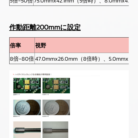
5倍-50倍
75.0mmx42.1mm（5倍時）、8.0mmx4.
作動距離200mmに設定
倍率
視野
8倍-80倍
47.0mmx26.0mm（8倍時）、5.0mmx2