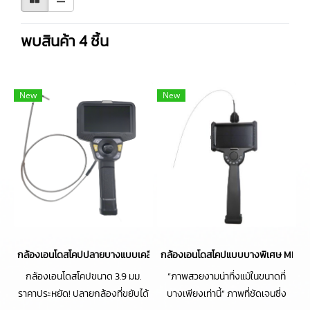
พบสินค้า 4 ชิ้น
New
New
กล้องเอนโดสโคปปลายบางแบบเคลื่อนย้ายได้ MIVS-3910LAA4(φ3.9㎜)
กล้องเอนโดสโคปแบบบางพิเศษ MIVS-1
กล้องเอนโดสโคปขนาด 3.9 มม.
“ภาพสวยงามน่าทึ่งแม้ในขนาดที่
ราคาประหยัด! ปลายกล้องที่ขยับได้
บางเพียงเท่านี้” ภาพที่ชัดเจนซึ่ง